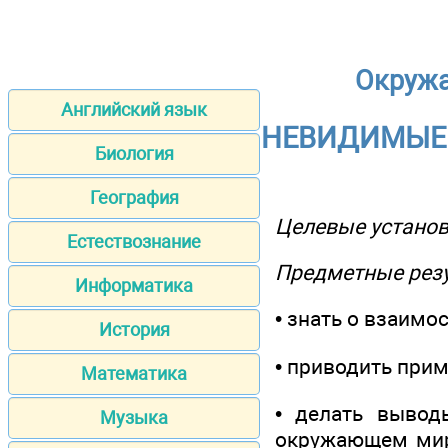
Окружа
Английский язык
НЕВИДИМЫЕ 
Биология
География
Целевые установ
Естествознание
Предметные рез
Информатика
• знать о взаим
История
• приводить при
Математика
• делать вывод
Музыка
окружающем мире