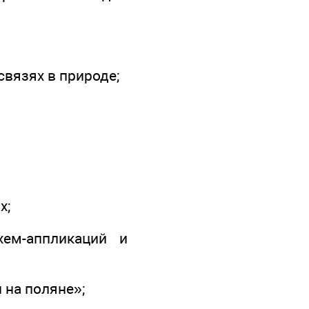
связях в природе;
х;
ем-аппликаций и
 на поляне»;