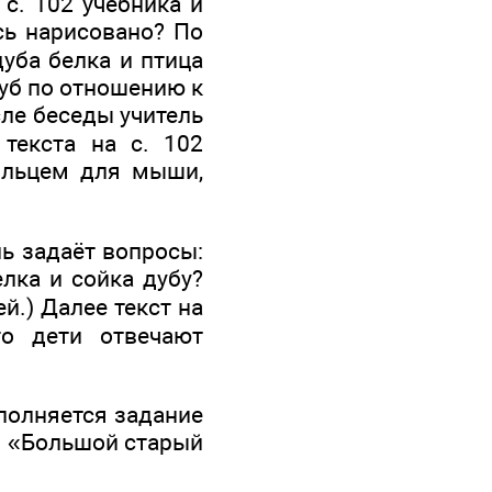
с. 102 учебника и
сь нарисовано? По
дуба белка и птица
дуб по отношению к
сле беседы учитель
текста на с. 102
мильцем для мыши,
ль задаёт вопросы:
лка и сойка дубу?
й.) Далее текст на
го дети отвечают
полняется задание
аз «Большой старый