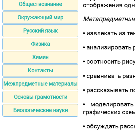
Обществознание
отображения одни
Окружающий мир
Метапредметные
Русский язык
• извлекать из т
Физика
• анализировать 
Химия
• соотносить рис
Контакты
• сравнивать раз
Межпредметные материалы
• рассказывать 
Основы грамотности
• моделироват
Биологические науки
графических схем
• обсуждать расс