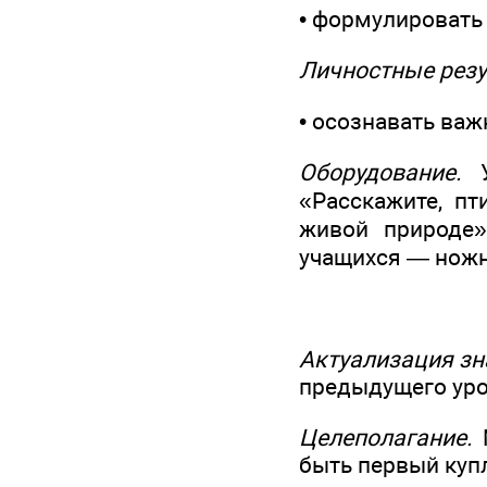
• формулировать
Личностные резу
• осознавать ва
Оборудование.
У
«Расскажите, пт
живой природе»
учащихся — ножн
Актуализация зн
предыдущего урок
Целеполагание.
М
быть первый купл