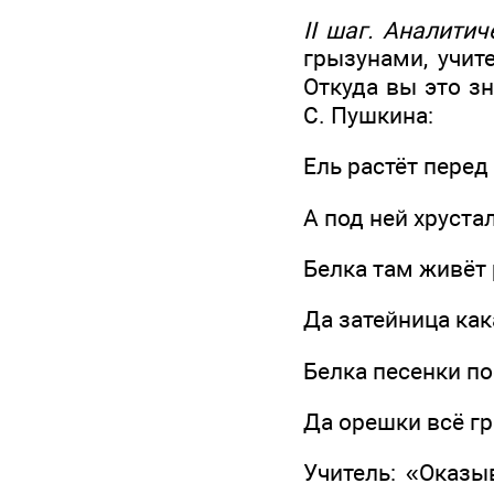
II шаг. Аналитич
грызунами, учит
Откуда вы это зн
С. Пушкина:
Ель растёт перед
А под ней хруста
Белка там живёт 
Да затейница как
Белка песенки по
Да орешки всё гр
Учитель: «Оказы