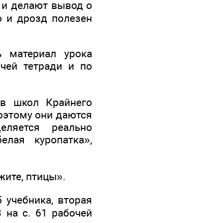
а и делают вывод о
о и дрозд полезен
 материал урока
чей тетради и по
в школ Крайнего
Поэтому они даются
еляется реально
лая куропатка»,
ите, птицы».
 учебника, вторая
 на с. 61 рабочей