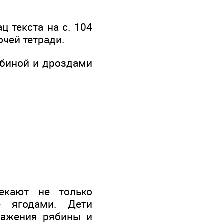
 текста на с. 104
очей тетради.
биной и дроздами
екают не только
ё ягодами. Дети
бражения рябины и