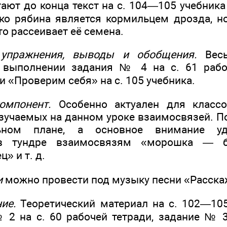
тают до конца текст на с. 104—105 учебник
ько рябина является кормильцем дрозда, н
то рассеивает её семена.
 упражнения, выводы и обобщения.
Весь
 выполнении задания № 4 на с. 61 рабо
 «Проверим себя» на с. 105 учебника.
омпонент.
Особенно актуален для классо
 изучаемых на данном уроке взаимосвязей. 
ьном плане, а основное внимание уд
 тундре взаимосвязям «морошка — бе
» и т. д.
и
можно провести под музыку песни «Расскаж
ие.
Теоретический материал на с. 102—105
 2 на с. 60 рабочей тетради, задание № 3