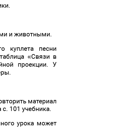
ики.
ями и животными.
о куплета песни
 таблица «Связи в
йной проекции. У
еры.
овторить материал
с. 101 учебника.
ного урока может