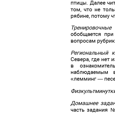
птицы. Далее чи
том, что не тол
рябине, потому ч
Тренировочные
обобщается при
вопросам рубрики
Региональный к
Севера, где нет
в ознакомител
наблюдаемым в
«лемминг — песец
Физкультминутк
Домашнее задан
часть задания №