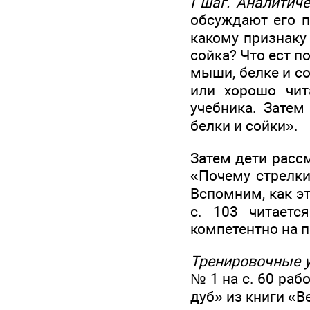
I шаг. Аналитиче
обсуждают его п
какому признаку 
сойка? Что ест 
мыши, белке и с
или хорошо чит
учебника. Затем
белки и сойки».
Затем дети рассм
«Почему стрелки
Вспомним, как эт
с. 103 читаетс
компетентно на 
Тренировочные 
№ 1 на с. 60 раб
дуб» из книги «В