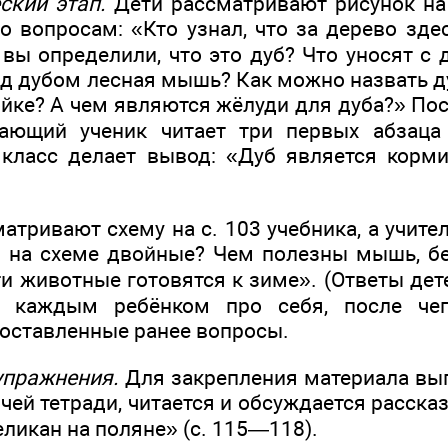
ский этап.
Дети рассматривают рисунок на 
о вопросам: «Кто узнал, что за дерево зде
вы определили, что это дуб? Что уносят с 
под дубом лесная мышь? Как можно назвать 
ойке? А чем являются жёлуди для дуба?» По
ающий ученик читает три первых абзаца 
 класс делает вывод: «Дуб является кор
атривают схему на с. 103 учебника, а учите
 на схеме двойные? Чем полезны мышь, бе
и животные готовятся к зиме». (Ответы дете
я каждым ребёнком про себя, после че
поставленные ранее вопросы.
упражнения.
Для закрепления материала вы
очей тетради, читается и обсуждается расск
еликан на поляне» (с. 115—118).