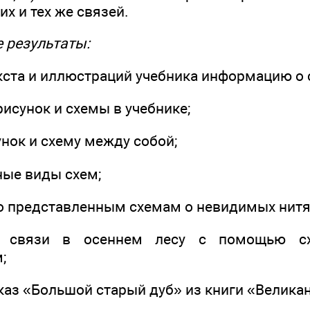
х и тех же связей.
 результаты:
екста и иллюстраций учебника информацию о 
рисунок и схемы в учебнике;
унок и схему между собой;
ные виды схем;
по представленным схемам о невидимых нитя
ь связи в осеннем лесу с помощью сх
;
каз «Большой старый дуб» из книги «Великан