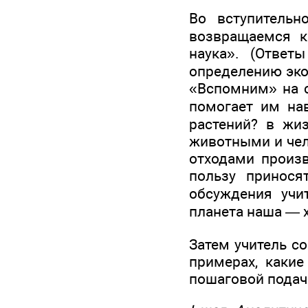
Во вступительн
возвращаемся к
наука». (Ответ
определению эко
«Вспомним» на с
помогает им на
растений? в жи
животными и чело
отходами произ
пользу принося
обсуждения учи
планета наша — х
Затем учитель с
примерах, какие
пошаговой подач