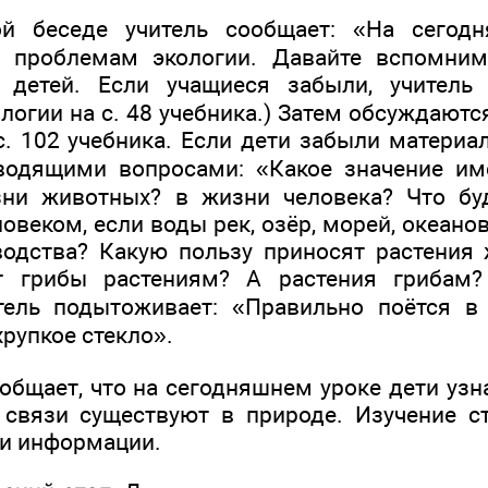
ой беседе учитель сообщает: «На сего
 проблемам экологии. Давайте вспомним,
ы детей. Если учащиеся забыли, учитель
логии на с. 48 учебника.) Затем обсуждают
. 102 учебника. Если дети забыли материал
водящими вопросами: «Какое значение им
зни животных? в жизни человека? Что буд
веком, если воды рек, озёр, морей, океано
водства? Какую пользу приносят растения
т грибы растениям? А растения грибам?
тель подытоживает: «Правильно поётся в 
рупкое стекло».
ообщает, что на сегодняшнем уроке дети уз
 связи существуют в природе. Изучение с
и информации.