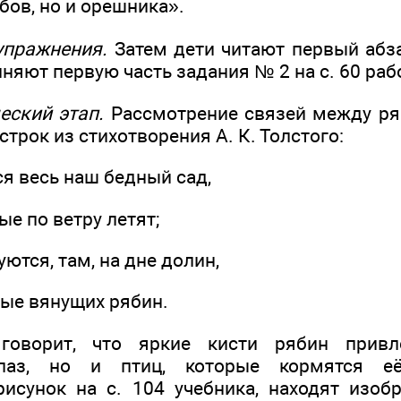
убов, но и орешника».
упражнения.
Затем дети читают первый абзац
няют первую часть задания № 2 на с. 60 раб
ческий этап.
Рассмотрение связей между ря
строк из стихотворения А. К. Толстого:
я весь наш бедный сад,
е по ветру летят;
ются, там, на дне долин,
ные вянущих рябин.
 говорит, что яркие кисти рябин привл
глаз, но и птиц, которые кормятся е
исунок на с. 104 учебника, находят изо