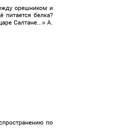
ежду орешником и
ё питается белка?
аре Салтане...» А.
аспространению по