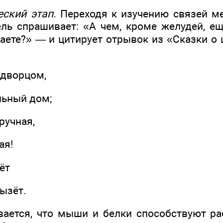
еский этап.
Переходя к изучению связей м
ель спрашивает: «А чем, кроме желудей, ещ
аете?» — и цитирует отрывок из «Сказки о ц
 дворцом,
льный дом;
ручная,
ая!
ёт
ызёт.
вается, что мыши и белки способствуют р