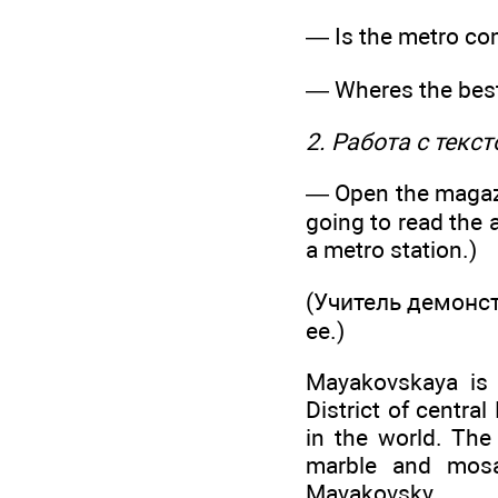
— Is the metro com
— Wheres the best
2. Работа с текст
— Open the maga
going to read the 
a metro station.)
(Учитель демонс
ее.)
Mayakovskaya is 
District of centra
in the world. The
marble and mosa
Mayakovsky.