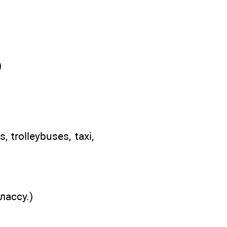
)
 trolleybuses, taxi,
лассу.)