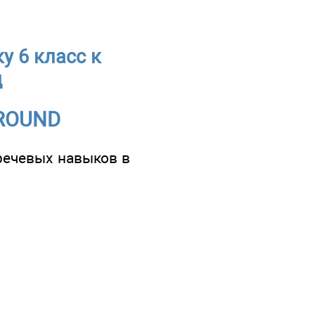
у 6 класс к
д
 AROUND
речевых навыков в