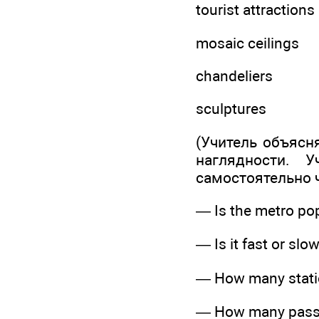
tourist attractions
mosaic ceilings
chandeliers
sculptures
(Учитель объясн
наглядности. 
самостоятельно ч
— Is the metro po
— Is it fast or slo
— How many stati
— How many passe