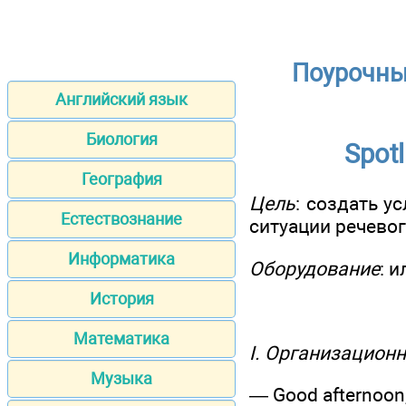
Поурочны
Английский язык
Биология
Spot
География
Цель
: создать 
Естествознание
ситуации речевог
Информатика
Оборудование
: 
История
Математика
I. Организацион
Музыка
— Good afternoon, 