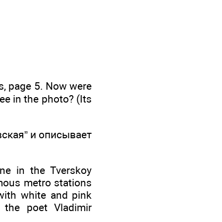
s, page 5. Now were
e in the photo? (Its
вская” и описывает
ne in the Tverskoy
amous metro stations
with white and pink
 the poet Vladimir