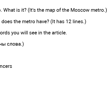
 What is it? (It's the map of the Moscow metro.)
oes the metro have? (It has 12 lines.)
rds you will see in the article.
ны слова.)
uncers