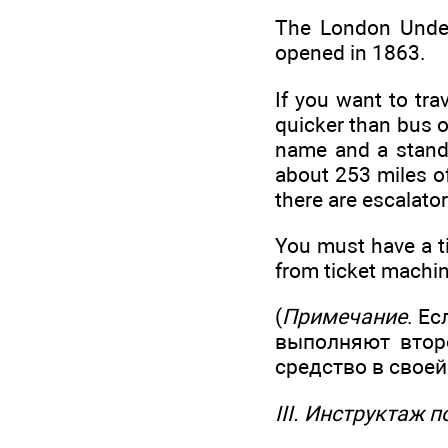
The London Under
opened in 1863.
If you want to tra
quicker than bus o
name and a standa
about 253 miles of
there are escalator
You must have a t
from ticket machine
(
Примечание
. Е
выполняют втор
средство в своей
III. Инструктаж