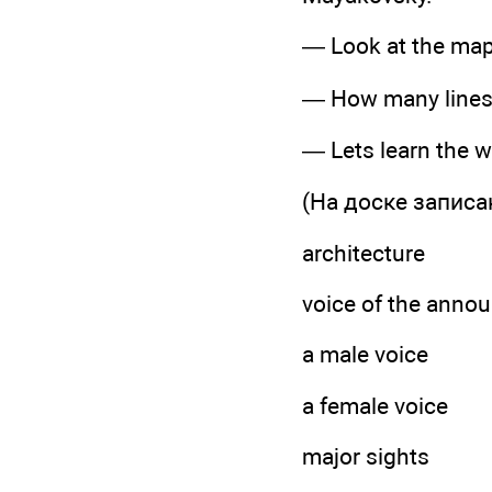
— Look at the map.
— How many lines d
— Lets learn the wo
(На доске записа
architecture
voice of the anno
a male voice
a female voice
major sights