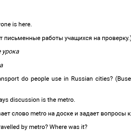
yone is here.
т письменные работы учащихся на проверку.
е урока
а
sport do people use in Russian cities? (Buses,
ays discussion is the metro.
ает слово metro на доске и задает вопросы к
ravelled by metro? Where was it?