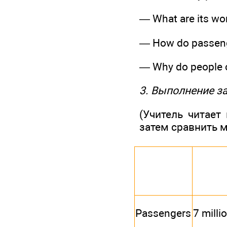
— What are its wo
— How do passeng
— Why do people c
3. Выполнение за
(Учитель читает
затем сравнить м
Passengers
7 milli