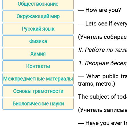
Обществознание
— How are you?
Окружающий мир
— Lets see if ever
Русский язык
(Учитель собирае
Физика
II. Работа по тем
Химия
1. Вводная бесед
Контакты
— What public tran
Межпредметные материалы
trams, metro.)
Основы грамотности
The subject of tod
Биологические науки
(Учитель записыв
— Have you ever t